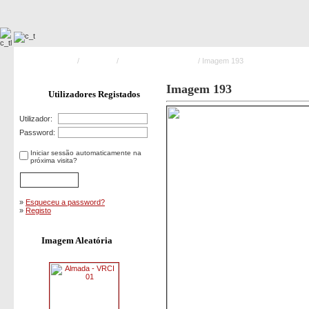
Pagina Principal
/
Acidentes
/
Acidentes Rodoviários
/ Imagem 193
Imagem 193
Utilizadores Registados
Utilizador:
Password:
Iniciar sessão automaticamente na
próxima visita?
»
Esqueceu a password?
»
Registo
Imagem Aleatória