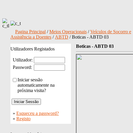
Pagina Principal
/
Meios Operacionais
/
Veículos de Socorro e
Assistência a Doentes
/
ABTD
/ Boticas - ABTD 03
Boticas - ABTD 03
Utilizadores Registados
Utilizador:
Password:
Iniciar sessão
automaticamente na
próxima visita?
»
Esqueceu a password?
»
Registo