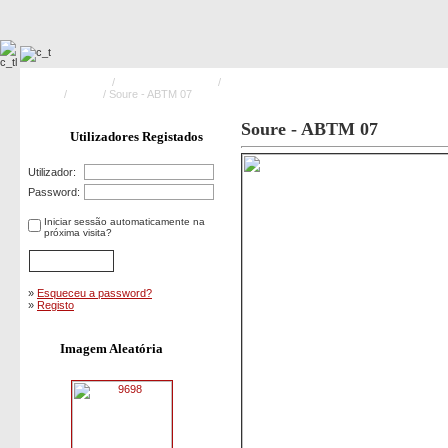
Pagina Principal
/
Meios Operacionais
/
Veículos de Socorro e Assistência a
Doentes
/
ABTM
/ Soure - ABTM 07
Soure - ABTM 07
Utilizadores Registados
Utilizador:
Password:
Iniciar sessão automaticamente na
próxima visita?
»
Esqueceu a password?
»
Registo
Imagem Aleatória