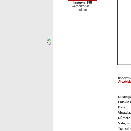
Imagem 188
Comentários: 0
admin
Imagem a
Alcabid
Alcane
Descriç
Palavra
Data:
Visualiz
Número 
Votação
Tamanho