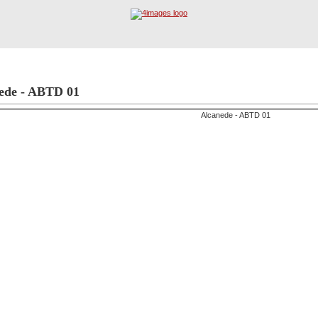
Socorro e Assistência a
Registo
Procura Avançada
ede - ABTD 01