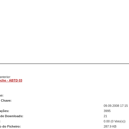
nterior:
eche - ABTD 03
de - ABTD 01
ão:
s Chave:
09.09.2008 17:15
ações:
3995
de Downloads:
21
:
0.00 (0 Voto(s))
 do Ficheiro:
287.9 KB