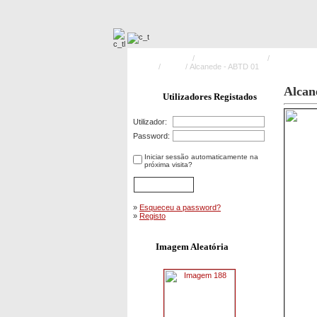
Pagina Principal
/
Meios Operacionais
/
Veículos de 
Doentes
/
ABTD
/ Alcanede - ABTD 01
Alcan
Utilizadores Registados
Utilizador:
Password:
Iniciar sessão automaticamente na
próxima visita?
»
Esqueceu a password?
»
Registo
Imagem Aleatória