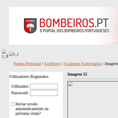
Pagina Principal
/
Acidentes
/
Acidentes Rodoviários
/ Imagem
Imagem 52
Utilizadores Registados
Utilizador:
Password:
Iniciar sessão
automaticamente na
próxima visita?