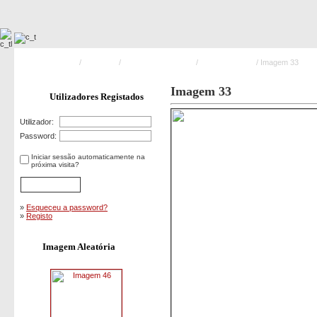
Pagina Principal
/
Incêndios
/
Incêndios Industriais
/
Incêndio Leziria
/ Imagem 33
Imagem 33
Utilizadores Registados
Utilizador:
Password:
Iniciar sessão automaticamente na
próxima visita?
»
Esqueceu a password?
»
Registo
Imagem Aleatória