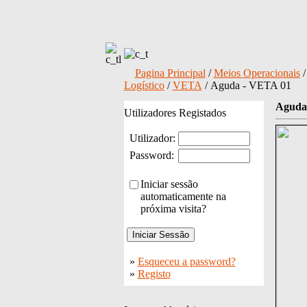
Pagina Principal
/
Meios Operacionais
Logístico
/
VETA
/ Aguda - VETA 01
Aguda
Utilizadores Registados
Utilizador:
Password:
Iniciar sessão
automaticamente na
próxima visita?
»
Esqueceu a password?
»
Registo