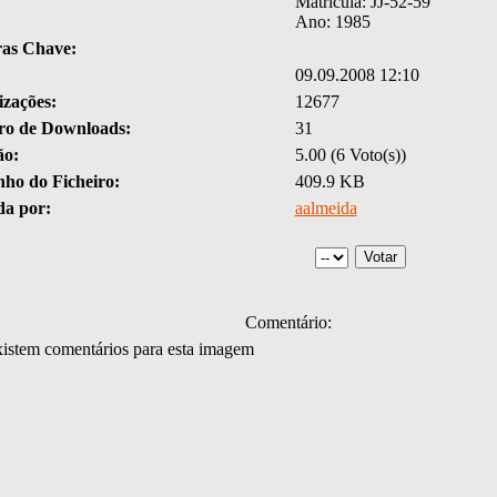
Matricula: JJ-52-59
Ano: 1985
ras Chave:
09.09.2008 12:10
izações:
12677
o de Downloads:
31
ão:
5.00 (6 Voto(s))
ho do Ficheiro:
409.9 KB
da por:
aalmeida
Comentário:
istem comentários para esta imagem