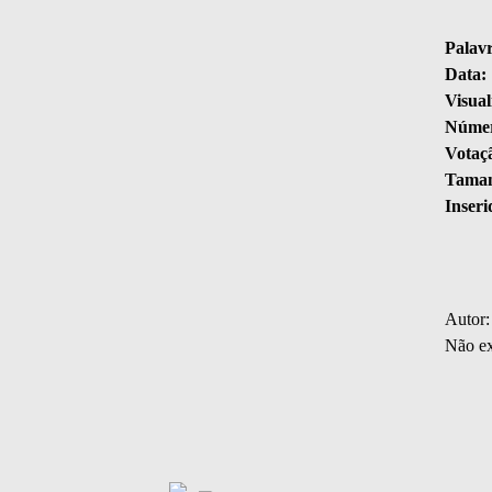
Palav
Data:
Visual
Númer
Votaç
Taman
Inseri
Autor:
Não ex