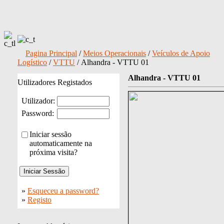
Pagina Principal
/
Meios Operacionais
/
Veículos de Apoio
Logístico
/
VTTU
/ Alhandra - VTTU 01
Alhandra - VTTU 01
Utilizadores Registados
Utilizador:
Password:
Iniciar sessão
automaticamente na
próxima visita?
»
Esqueceu a password?
»
Registo