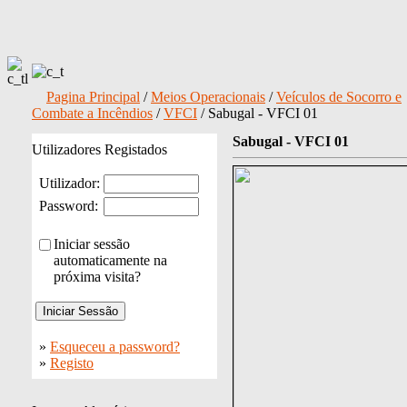
Pagina Principal
/
Meios Operacionais
/
Veículos de Socorro e
Combate a Incêndios
/
VFCI
/ Sabugal - VFCI 01
Sabugal - VFCI 01
Utilizadores Registados
Utilizador:
Password:
Iniciar sessão
automaticamente na
próxima visita?
»
Esqueceu a password?
»
Registo