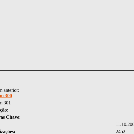
 anterior:
m 300
m 301
ção:
ras Chave:
11.10.20
izações:
2452