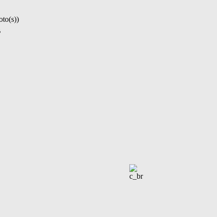
oto(s))
B