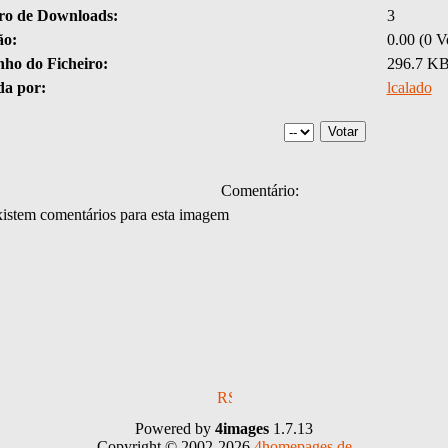
o de Downloads:
3
ão:
0.00 (0 V
ho do Ficheiro:
296.7 K
da por:
lcalado
Comentário:
istem comentários para esta imagem
Powered by
4images
1.7.13
Copyright © 2002-2026
4homepages.de