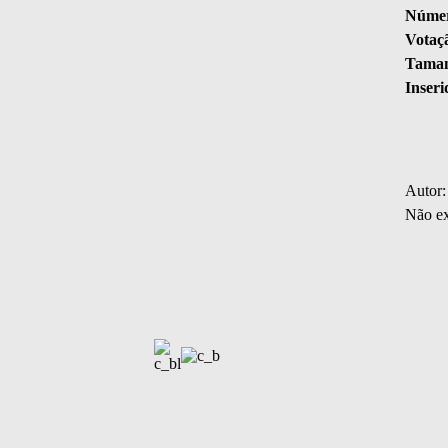
Númer
Votaç
Taman
Inseri
Autor:
Não ex