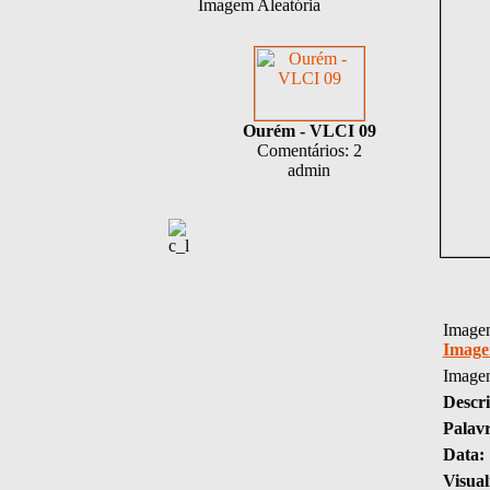
Imagem Aleatória
Ourém - VLCI 09
Comentários: 2
admin
Imagem
Image
Image
Descri
Palav
Data:
Visual