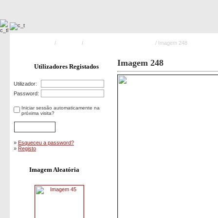
Pagina Principal
/
Incêndios
/
Incêndios Florestais e Rurais
/ Imagem 248
Imagem 248
Utilizadores Registados
Utilizador:
Password:
Iniciar sessão automaticamente na
próxima visita?
»
Esqueceu a password?
»
Registo
Imagem Aleatória