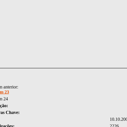
 anterior:
m 23
m 24
ção:
ras Chave:
10.10.20
izações:
2226