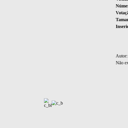
Númer
Votaç
Taman
Inseri
Autor:
Não ex