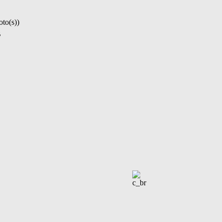
oto(s))
B