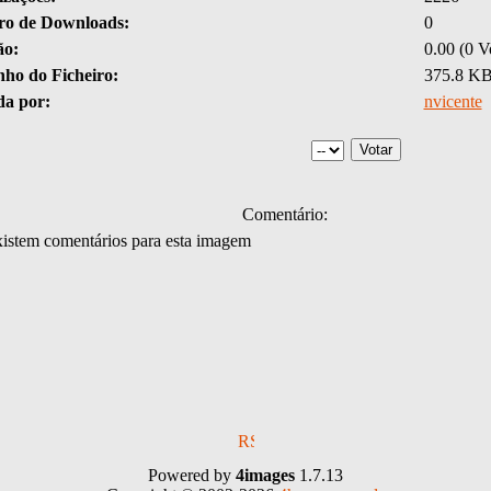
o de Downloads:
0
ão:
0.00 (0 V
ho do Ficheiro:
375.8 K
da por:
nvicente
Comentário:
istem comentários para esta imagem
Powered by
4images
1.7.13