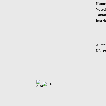
Númer
Votaç
Taman
Inseri
Autor:
Não ex