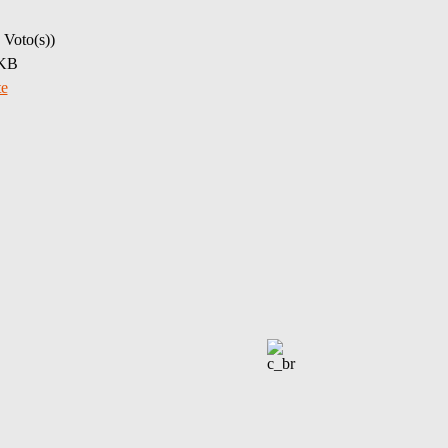
 Voto(s))
 KB
te