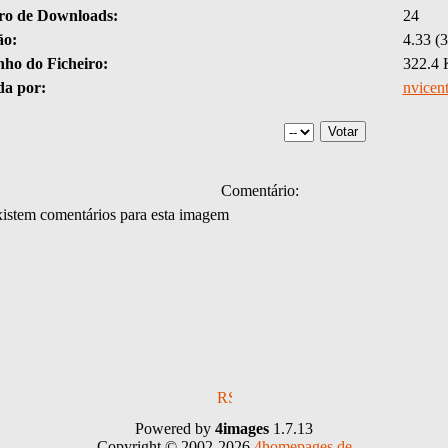
o de Downloads:
24
ão:
4.33 (3
ho do Ficheiro:
322.4
da por:
nvicen
Comentário:
istem comentários para esta imagem
Powered by
4images
1.7.13
Copyright © 2002-2026
4homepages.de