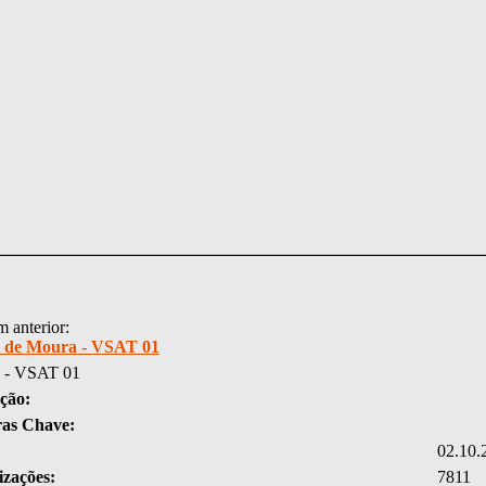
 anterior:
 de Moura - VSAT 01
 - VSAT 01
ção:
ras Chave:
02.10.
izações:
7811