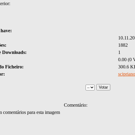
erior:
Chave:
10.11.20
ões:
1882
 Downloads:
1
0.00 (0 V
o Ficheiro:
300.6 K
or:
sciprian
Comentário:
m comentários para esta imagem