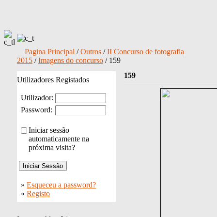
Pagina Principal
/
Outros
/
II Concurso de fotografia
2015
/
Imagens do concurso
/ 159
159
Utilizadores Registados
Utilizador:
Password:
Iniciar sessão
automaticamente na
próxima visita?
»
Esqueceu a password?
»
Registo