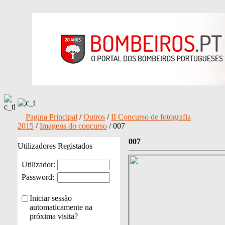
Pagina Principal
/
Outros
/
II Concurso de fotografia
2015
/
Imagens do concurso
/ 007
007
Utilizadores Registados
Utilizador:
Password:
Iniciar sessão
automaticamente na
próxima visita?