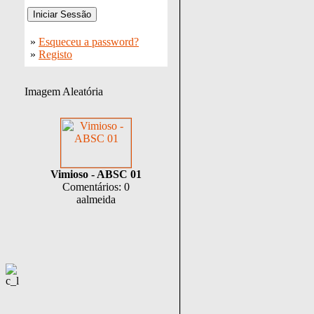
»
Esqueceu a password?
»
Registo
Imagem Aleatória
Vimioso - ABSC 01
Comentários: 0
aalmeida