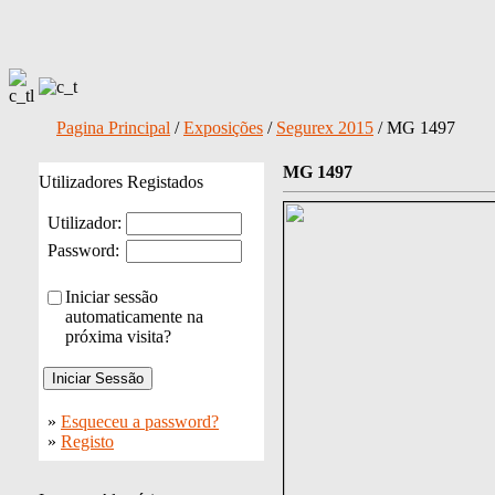
Pagina Principal
/
Exposições
/
Segurex 2015
/ MG 1497
MG 1497
Utilizadores Registados
Utilizador:
Password:
Iniciar sessão
automaticamente na
próxima visita?
»
Esqueceu a password?
»
Registo