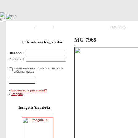
Pagina Principal
/
Exercicios
/
Simulacro no Mar em Vieira de Leiria
/ MG 7965
MG 7965
Utilizadores Registados
Utilizador:
Password:
Iniciar sessão automaticamente na
próxima visita?
»
Esqueceu a password?
»
Registo
Imagem Aleatória