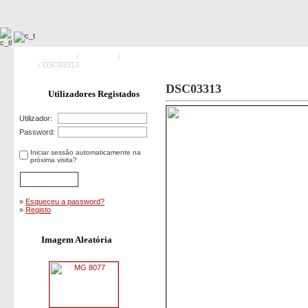
Pagina Principal
/
Exercicios
/
Simulacro à escala real - Bombeiros de
Fátima
/ DSC03313
DSC03313
Utilizadores Registados
Utilizador:
Password:
Iniciar sessão automaticamente na
próxima visita?
»
Esqueceu a password?
»
Registo
Imagem Aleatória