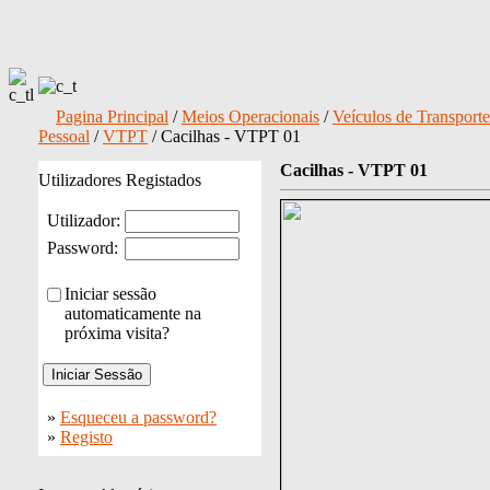
Pagina Principal
/
Meios Operacionais
/
Veículos de Transporte
Pessoal
/
VTPT
/ Cacilhas - VTPT 01
Cacilhas - VTPT 01
Utilizadores Registados
Utilizador:
Password:
Iniciar sessão
automaticamente na
próxima visita?
»
Esqueceu a password?
»
Registo