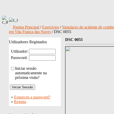
Pagina Principal
/
Exercicios
/
Simulacro de acidente de combo
em Vila Franca das Naves
/ DSC 0055
DSC 0055
Utilizadores Registados
Utilizador:
Password:
Iniciar sessão
automaticamente na
próxima visita?
»
Esqueceu a password?
»
Registo