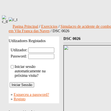
Pagina Principal
/
Exercicios
/
Simulacro de acidente de combo
em Vila Franca das Naves
/ DSC 0026
DSC 0026
Utilizadores Registados
Utilizador:
Password:
Iniciar sessão
automaticamente na
próxima visita?
»
Esqueceu a password?
»
Registo