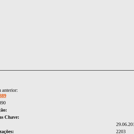
anterior:
889
890
ção:
as Chave:
29.06.20
zações:
2203