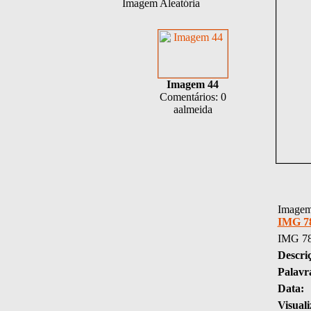
Imagem Aleatória
Imagem 44
Comentários: 0
aalmeida
Imagem 
IMG 7
IMG 7
Descri
Palavr
Data:
Visuali