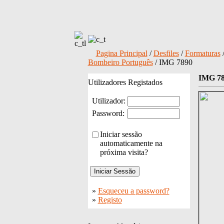
Pagina Principal
/
Desfiles
/
Formaturas
Bombeiro Português
/ IMG 7890
IMG 7
Utilizadores Registados
Utilizador:
Password:
Iniciar sessão
automaticamente na
próxima visita?
»
Esqueceu a password?
»
Registo