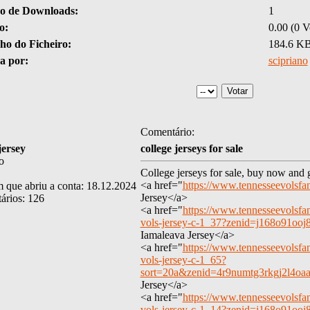
 de Downloads:
1
o:
0.00 (0 V
o do Ficheiro:
184.6 K
a por:
scipriano
Comentário:
jersey
college jerseys for sale
o
College jerseys for sale, buy now and g
<a href="
https://www.tennesseevolsf
 que abriu a conta: 18.12.2024
Jersey</a>
ários: 126
<a href="
https://www.tennesseevolsfa
vols-jersey-c-1_37?zenid=j168o91oo
Iamaleava Jersey</a>
<a href="
https://www.tennesseevolsfa
vols-jersey-c-1_65?
sort=20a&zenid=4r9numtg3rkgj2l4o
Jersey</a>
<a href="
https://www.tennesseevolsfan
vols-jersey-c-1_14?zenid=j168o91oo