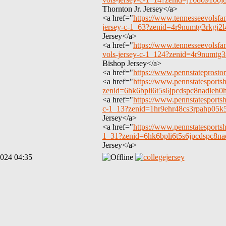
Thornton Jr. Jersey</a>
<a href="
https://www.tennesseevolsfa
jersey-c-1_63?zenid=4r9numtg3rkgj
Jersey</a>
<a href="
https://www.tennesseevolsfa
vols-jersey-c-1_124?zenid=4r9numt
Bishop Jersey</a>
<a href="
https://www.pennstateprost
<a href="
https://www.pennstatesports
zenid=6hk6bpli6t5s6jpcdspc8nadleh
<a href="
https://www.pennstatesportsh
c-1_13?zenid=1hr9ehr48cs3rpahp05k5
Jersey</a>
<a href="
https://www.pennstatesportsh
1_31?zenid=6hk6bpli6t5s6jpcdspc8n
Jersey</a>
2024 04:35