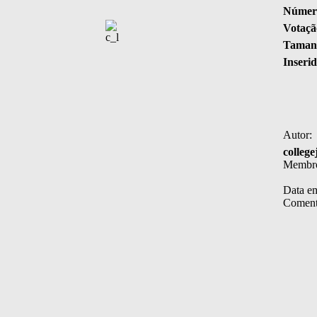
Número
Votaçã
Tamanh
Inserid
Autor:
college
Membr
Data em
Coment