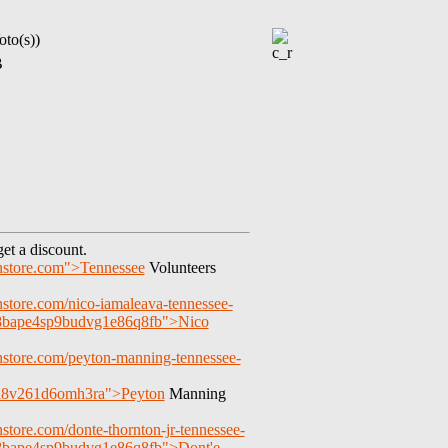
oto(s))
B
et a discount.
anstore.com">Tennessee
Volunteers
nstore.com/nico-iamaleava-tennessee-
j8bape4sp9budvg1e86q8fb">Nico
nstore.com/peyton-manning-tennessee-
aa8v261d6omh3ra">Peyton
Manning
store.com/donte-thornton-jr-tennessee-
j8bape4sp9budvg1e86q8fb">Dont'e