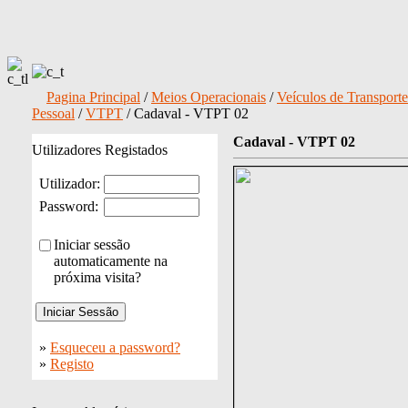
Pagina Principal
/
Meios Operacionais
/
Veículos de Transporte
Pessoal
/
VTPT
/ Cadaval - VTPT 02
Cadaval - VTPT 02
Utilizadores Registados
Utilizador:
Password:
Iniciar sessão
automaticamente na
próxima visita?
»
Esqueceu a password?
»
Registo