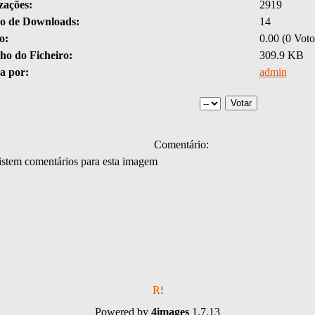
zações:
2919
 de Downloads:
14
o:
0.00 (0 Voto
o do Ficheiro:
309.9 KB
a por:
admin
Comentário:
stem comentários para esta imagem
Powered by
4images
1.7.13