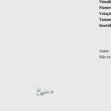
Visuali
Número
Votaçã
Tamanh
Inserid
Autor:
Não exi