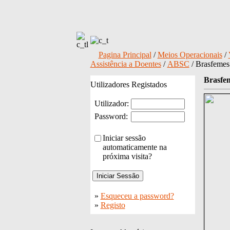
Pagina Principal
/
Meios Operacionais
/
Assistência a Doentes
/
ABSC
/ Brasfeme
Brasfe
Utilizadores Registados
Utilizador:
Password:
Iniciar sessão
automaticamente na
próxima visita?
»
Esqueceu a password?
»
Registo