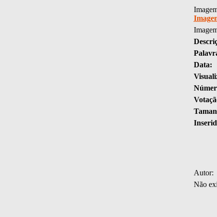
Imagem 
Image
Imagem
Descri
Palavr
Data:
Visuali
Número
Votaçã
Tamanh
Inserid
Autor:
Não exi