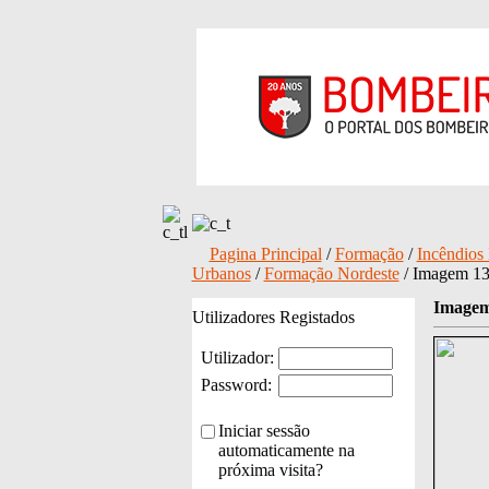
Pagina Principal
/
Formação
/
Incêndios 
Urbanos
/
Formação Nordeste
/ Imagem 1
Imagem
Utilizadores Registados
Utilizador:
Password:
Iniciar sessão
automaticamente na
próxima visita?