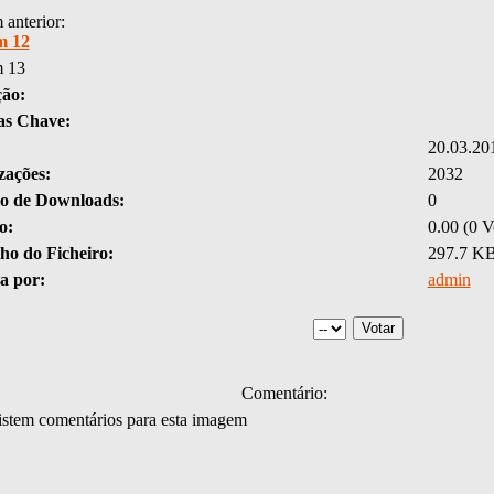
anterior:
m 12
 13
ção:
as Chave:
20.03.20
zações:
2032
 de Downloads:
0
o:
0.00 (0 V
o do Ficheiro:
297.7 K
a por:
admin
Comentário:
stem comentários para esta imagem