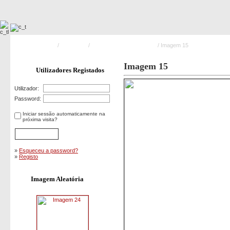
Pagina Principal
/
Exercicios
/
Simulacro CUCO Autogás
/ Imagem 15
Imagem 15
Utilizadores Registados
Utilizador:
Password:
Iniciar sessão automaticamente na
próxima visita?
»
Esqueceu a password?
»
Registo
Imagem Aleatória