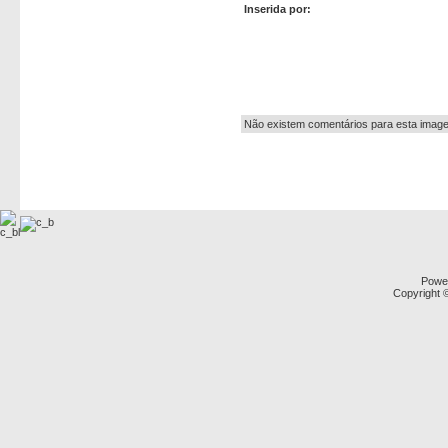
Inserida por:
Autor:
Não existem comentários para esta imag
Powe
Copyright