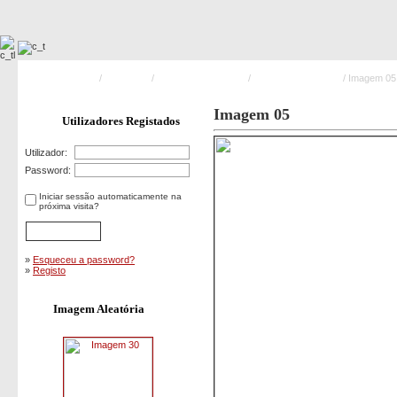
Pagina Principal
/
Formação
/
Desencarceramento
/
Rescue Challenge II
/ Imagem 05
Imagem 05
Utilizadores Registados
Utilizador:
Password:
Iniciar sessão automaticamente na
próxima visita?
»
Esqueceu a password?
»
Registo
Imagem Aleatória