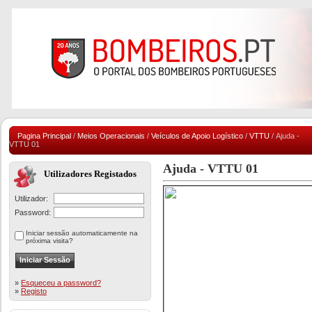
Pagina Principal
/
Meios Operacionais
/
Veículos de Apoio Logístico
/
VTTU
/ Ajuda -
VTTU 01
Ajuda - VTTU 01
Utilizadores Registados
Utilizador:
Password:
Iniciar sessão automaticamente na
próxima visita?
»
Esqueceu a password?
»
Registo