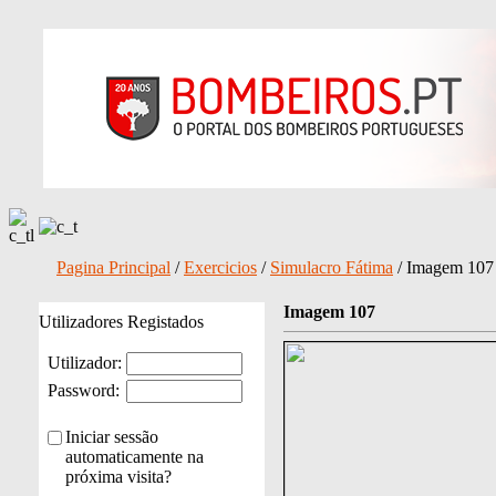
Pagina Principal
/
Exercicios
/
Simulacro Fátima
/ Imagem 107
Imagem 107
Utilizadores Registados
Utilizador:
Password:
Iniciar sessão
automaticamente na
próxima visita?