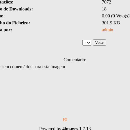
zações:
7072
 de Downloads:
18
o:
0.00 (0 Voto(s)
o do Ficheiro:
301.9 KB
a por:
admin
Comentário:
stem comentários para esta imagem
Powered by
4images
1.7.13