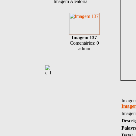
Imagem Aleatória
Imagem 137
Comentários: 0
admin
Imagem 
Image
Imagem
Descri
Palavr
Data: