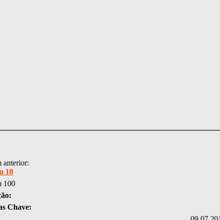
anterior:
m 10
 100
ção:
as Chave:
09.07.20