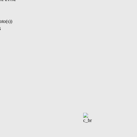
oto(s))
B