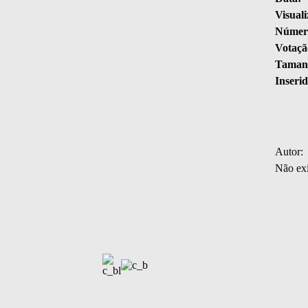
Visuali
Número
Votaçã
Tamanh
Inserid
Autor:
Não exi