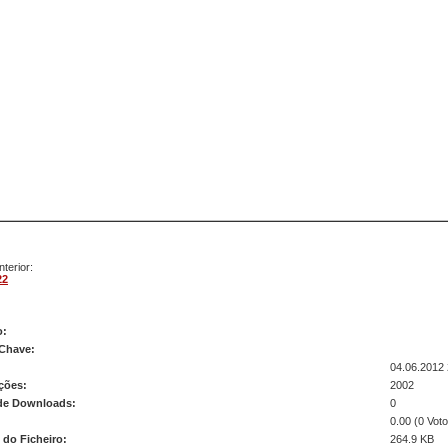
terior:
22
 23
o:
 Chave:
04.06.2012 
ções:
2002
de Downloads:
0
0.00 (0 Voto
do Ficheiro:
264.9 KB