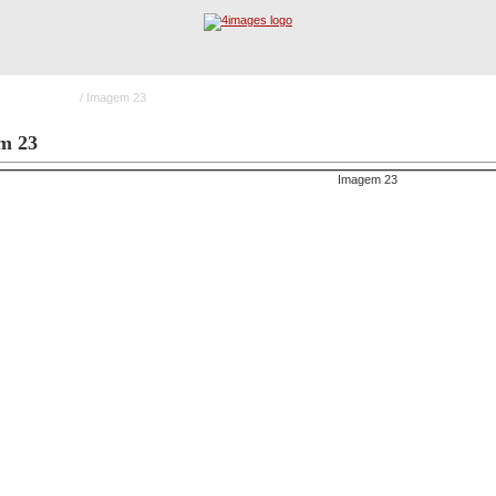
cêndio Sicasal
/ Imagem 23
Registo
Procura Avançada
I
m 23