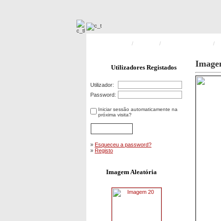
Pagina Principal
/
Incêndios
/
Incêndios Industriais
/
In
Image
Utilizadores Registados
Utilizador:
Password:
Iniciar sessão automaticamente na
próxima visita?
»
Esqueceu a password?
»
Registo
Imagem Aleatória