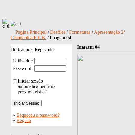
Pagina Principal
/
Desfiles
/
Formaturas
/
Apresentação 2ª
Companhia F.E.B.
/ Imagem 04
Imagem 04
Utilizadores Registados
Utilizador:
Password:
Iniciar sessão
automaticamente na
próxima visita?
»
Esqueceu a password?
»
Registo