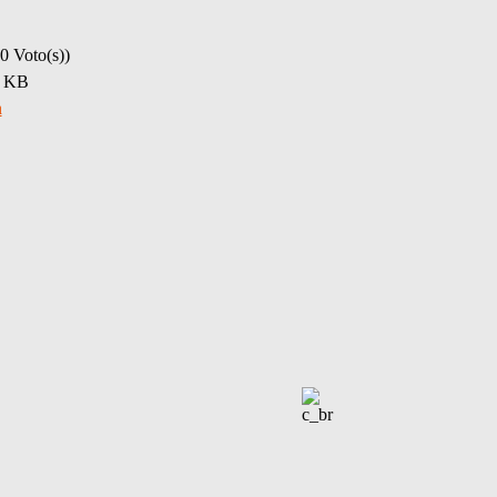
0 Voto(s))
7 KB
n