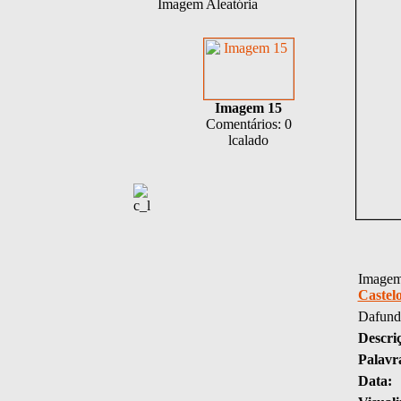
Imagem Aleatória
Imagem 15
Comentários: 0
lcalado
Imagem 
Castel
Dafund
Descri
Palavr
Data: