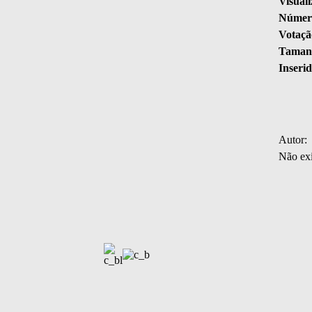
Visuali
Número
Votaçã
Tamanh
Inserid
Autor:
Não exi