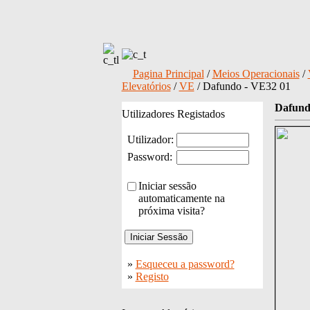
Pagina Principal
/
Meios Operacionais
/
Elevatórios
/
VE
/ Dafundo - VE32 01
Dafund
Utilizadores Registados
Utilizador:
Password:
Iniciar sessão
automaticamente na
próxima visita?
»
Esqueceu a password?
»
Registo