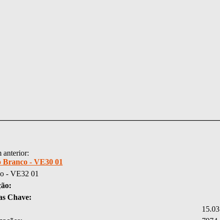
anterior:
o Branco - VE30 01
o - VE32 01
ção:
as Chave:
15.03