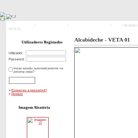
Pagina Principal
/
Meios Operacionais
/
Veículos de Apoio Logístico
/
VETA
/ Alcabide
- VETA 01
Alcabideche - VETA 01
Utilizadores Registados
Utilizador:
Password:
Iniciar sessão automaticamente na
próxima visita?
»
Esqueceu a password?
»
Registo
Imagem Aleatória