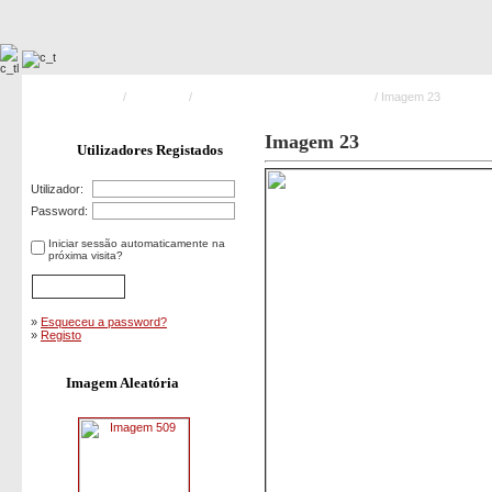
Pagina Principal
/
Exercicios
/
Simulacro Praia de Esmoriz 2011
/ Imagem 23
Imagem 23
Utilizadores Registados
Utilizador:
Password:
Iniciar sessão automaticamente na
próxima visita?
»
Esqueceu a password?
»
Registo
Imagem Aleatória