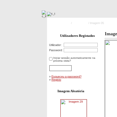
Pagina Principal
/
Exposições
/ Imagem 05
Imag
Utilizadores Registados
Utilizador:
Password:
Iniciar sessão automaticamente na
próxima visita?
»
Esqueceu a password?
»
Registo
Imagem Aleatória