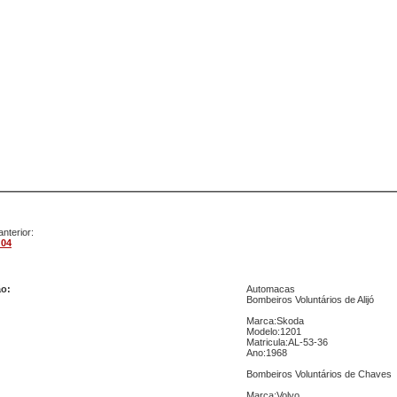
nterior:
 04
m 05
ão:
Automacas
Bombeiros Voluntários de Alijó
Marca:Skoda
Modelo:1201
Matricula:AL-53-36
Ano:1968
Bombeiros Voluntários de Chaves
Marca:Volvo