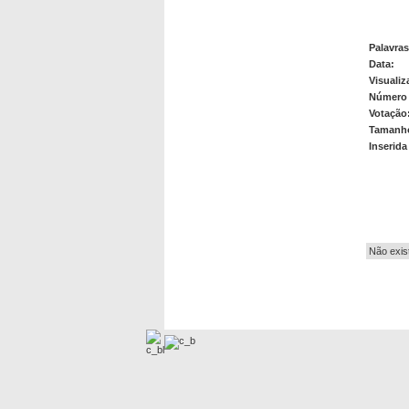
Palavra
Data:
Visualiz
Número 
Votação
Tamanho
Inserida
Autor:
Não exis