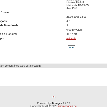
Modelo:PV 445
Matricula:TP-15-55
Ano:1956
s Chave:
23.09.2008 18:03
ações:
4510
de Downloads:
3
:
0.00 (0 Voto(s))
 do Ficheiro:
417.7 KB
 por:
nvicente
Comentário:
tem comentários para esta imagem
Powered by
4images
1.7.13
Copyright © 2002-2026
4homepages.de