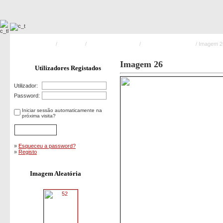
Pagina Principal
/
Formação
/
Desencarceramento
/
Curso B.V. Povoação
/ Imagem 2
Imagem 26
Utilizadores Registados
Utilizador:
Password:
Iniciar sessão automaticamente na
próxima visita?
»
Esqueceu a password?
»
Registo
Imagem Aleatória