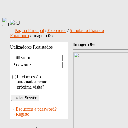
Pagina Principal
/
Exercicios
/
Simulacro Praia do
Furadouro
/ Imagem 06
Imagem 06
Utilizadores Registados
Utilizador:
Password:
Iniciar sessão
automaticamente na
próxima visita?
»
Esqueceu a password?
»
Registo