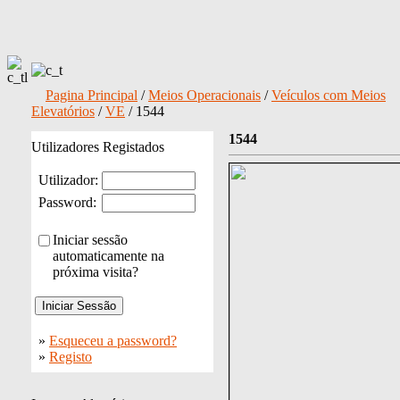
Pagina Principal
/
Meios Operacionais
/
Veículos com Meios
Elevatórios
/
VE
/ 1544
1544
Utilizadores Registados
Utilizador:
Password:
Iniciar sessão
automaticamente na
próxima visita?
»
Esqueceu a password?
»
Registo