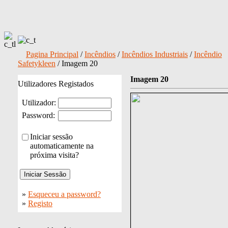
Pagina Principal
/
Incêndios
/
Incêndios Industriais
/
Incêndio
Safetykleen
/ Imagem 20
Imagem 20
Utilizadores Registados
Utilizador:
Password:
Iniciar sessão
automaticamente na
próxima visita?
»
Esqueceu a password?
»
Registo