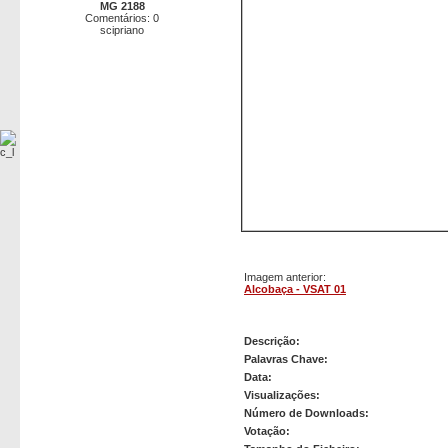
MG 2188
Comentários: 0
scipriano
Imagem anterior:
Alcobaça - VSAT 01
Alcochete - VSAT 01
Descrição:
Palavras Chave:
Data:
Visualizações:
Número de Downloads:
Votação: