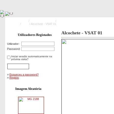
Pagina Principal
/
Meios Operacionais
/
Veículos Técnicos de Socorro e
Assistência
/
VSAT
/ Alcochete - VSAT 01
Alcochete - VSAT 01
Utilizadores Registados
Utilizador:
Password:
Iniciar sessão automaticamente na
próxima visita?
»
Esqueceu a password?
»
Registo
Imagem Aleatória