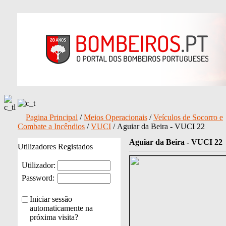
Pagina Principal
/
Meios Operacionais
/
Veículos de Socorro e
Combate a Incêndios
/
VUCI
/ Aguiar da Beira - VUCI 22
Aguiar da Beira - VUCI 22
Utilizadores Registados
Utilizador:
Password:
Iniciar sessão
automaticamente na
próxima visita?