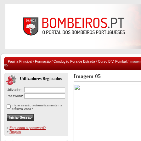
Pagina Principal
/
Formação
/
Condução Fora de Estrada
/
Curso B.V. Pombal
/ Image
05
Imagem 05
Utilizadores Registados
Utilizador:
Password:
Iniciar sessão automaticamente na
próxima visita?
»
Esqueceu a password?
»
Registo