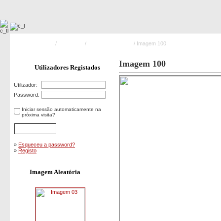
Pagina Principal
/
Exercicios
/
Exercicio Águia 10
/ Imagem 100
Imagem 100
Utilizadores Registados
Utilizador:
Password:
Iniciar sessão automaticamente na
próxima visita?
»
Esqueceu a password?
»
Registo
Imagem Aleatória