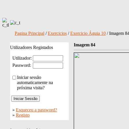
Pagina Principal
/
Exercicios
/
Exercicio Águia 10
/ Imagem 8
Imagem 84
Utilizadores Registados
Utilizador:
Password:
Iniciar sessão
automaticamente na
próxima visita?
»
Esqueceu a password?
»
Registo