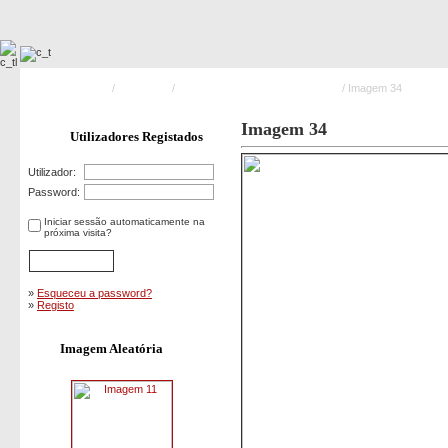
Pagina Principal
/
Exercicios
/
Simulacro Praia de Esmoriz 2010
/ Imagem 34
Imagem 34
Utilizadores Registados
Utilizador:
Password:
Iniciar sessão automaticamente na
próxima visita?
»
Esqueceu a password?
»
Registo
Imagem Aleatória