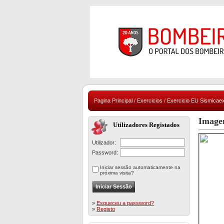
Pagina Principal
/
Exercicios
/
Exercicio EU Sismicae
Image
Utilizadores Registados
Utilizador:
Password:
Iniciar sessão automaticamente na
próxima visita?
»
Esqueceu a password?
»
Registo