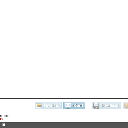
terior:
09
 10