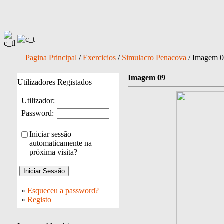
Pagina Principal
/
Exercicios
/
Simulacro Penacova
/ Imagem 
Imagem 09
Utilizadores Registados
Utilizador:
Password:
Iniciar sessão
automaticamente na
próxima visita?
»
Esqueceu a password?
»
Registo